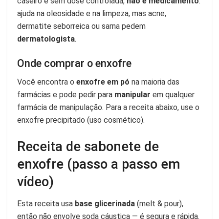
caseiro e sem dose controlada,
não é medicamento
:
ajuda na oleosidade e na limpeza, mas acne,
dermatite seborreica ou sarna pedem
dermatologista
.
Onde comprar o enxofre
Você encontra o
enxofre em pó
na maioria das
farmácias e pode pedir para
manipular
em qualquer
farmácia de manipulação. Para a receita abaixo, use o
enxofre precipitado (uso cosmético).
Receita de sabonete de
enxofre (passo a passo em
vídeo)
Esta receita usa
base glicerinada
(melt & pour),
então não envolve soda cáustica — é segura e rápida.