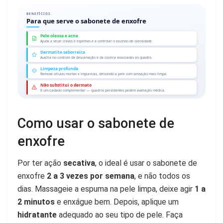
BENEFÍCIOS
Para que serve o sabonete de enxofre
Pele oleosa e acne
Ajuda a secar cravos e espinhas e a controlar o excesso de oleosidade.
Dermatite seborreica
Auxilia no controle da descamação e da coceira associadas ao quadro.
Limpeza profunda
Remove células mortas e impurezas, deixando a pele com sensação mais limpa.
Não substitui o dermato
É um cuidado complementar — quadros persistentes pedem avaliação médica.
Como usar o sabonete de
enxofre
Por ter ação
secativa
, o ideal é usar o sabonete de
enxofre
2 a 3 vezes por semana
, e não todos os
dias. Massageie a espuma na pele limpa, deixe agir
1 a
2 minutos
e enxágue bem. Depois, aplique um
hidratante
adequado ao seu tipo de pele. Faça