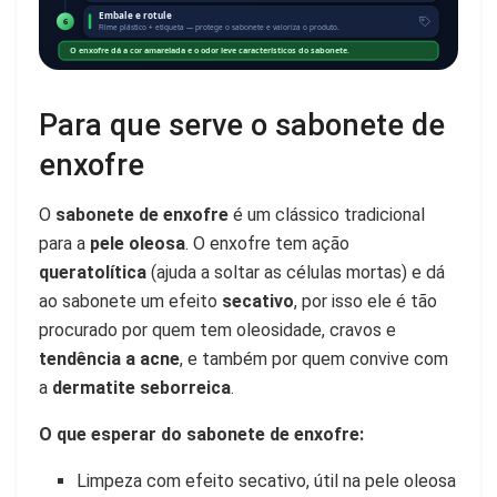
Embale e rotule
6
Filme plástico + etiqueta — protege o sabonete e valoriza o produto.
O enxofre dá a cor amarelada e o odor leve característicos do sabonete.
Para que serve o sabonete de
enxofre
O
sabonete de enxofre
é um clássico tradicional
para a
pele oleosa
. O enxofre tem ação
queratolítica
(ajuda a soltar as células mortas) e dá
ao sabonete um efeito
secativo
, por isso ele é tão
procurado por quem tem oleosidade, cravos e
tendência a acne
, e também por quem convive com
a
dermatite seborreica
.
O que esperar do sabonete de enxofre:
Limpeza com efeito secativo, útil na pele oleosa