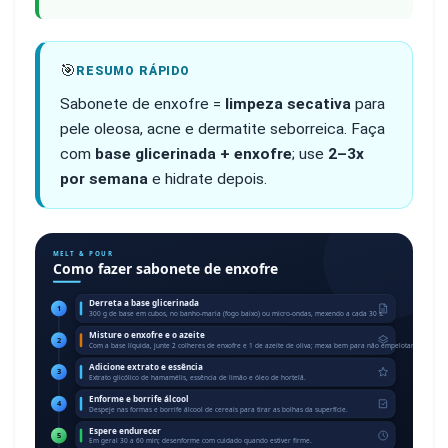
🎯
RESUMO RÁPIDO
Sabonete de enxofre =
limpeza secativa
para
pele oleosa, acne e dermatite seborreica. Faça
com
base glicerinada + enxofre
; use
2–3x
por semana
e hidrate depois.
MELT & POUR
Como fazer sabonete de enxofre
Derreta a base glicerinada
1
300 g de base em cubos, no banho-maria (fogo baixo) ou micro-ondas, mexendo a cada 30 s.
Misture o enxofre e o azeite
2
Com a base líquida, junte 2 colheres de enxofre e 1 de azeite de oliva; mexa bem para não empelotar.
Adicione extrato e essência
3
Extrato glicólico de hamamélis, essência de limão e óleo de hortelã.
Enforme e borrife álcool
4
Despeje nas formas e borrife álcool de cereais para tirar as bolhas da superfície.
Espere endurecer
5
Em geral 30 a 60 min; desenforme com cuidado quando estiver firme.