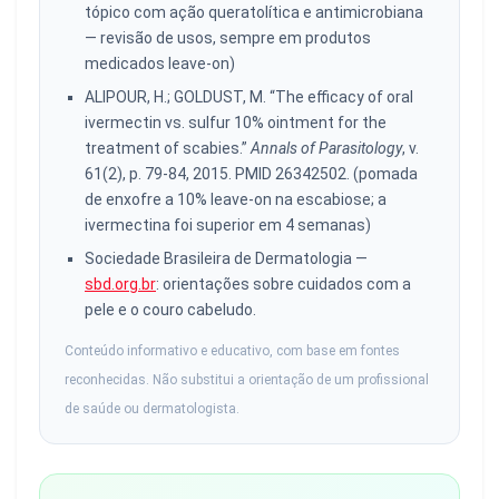
tópico com ação queratolítica e antimicrobiana
— revisão de usos, sempre em produtos
medicados leave-on)
ALIPOUR, H.; GOLDUST, M. “The efficacy of oral
ivermectin vs. sulfur 10% ointment for the
treatment of scabies.”
Annals of Parasitology
, v.
61(2), p. 79-84, 2015. PMID 26342502. (pomada
de enxofre a 10% leave-on na escabiose; a
ivermectina foi superior em 4 semanas)
Sociedade Brasileira de Dermatologia —
sbd.org.br
: orientações sobre cuidados com a
pele e o couro cabeludo.
Conteúdo informativo e educativo, com base em fontes
reconhecidas. Não substitui a orientação de um profissional
de saúde ou dermatologista.