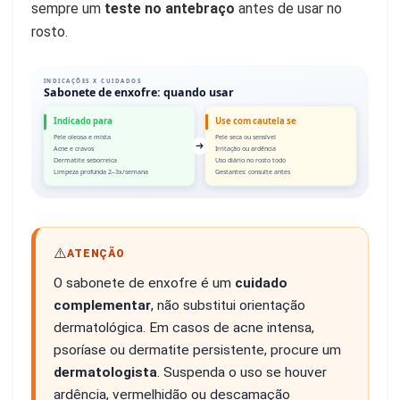
sempre um
teste no antebraço
antes de usar no
rosto.
INDICAÇÕES X CUIDADOS
Sabonete de enxofre: quando usar
Indicado para
Use com cautela se
Pele oleosa e mista
Pele seca ou sensível
Acne e cravos
Irritação ou ardência
Dermatite seborreica
Uso diário no rosto todo
Limpeza profunda 2–3x/semana
Gestantes: consulte antes
⚠️
ATENÇÃO
O sabonete de enxofre é um
cuidado
complementar
, não substitui orientação
dermatológica. Em casos de acne intensa,
psoríase ou dermatite persistente, procure um
dermatologista
. Suspenda o uso se houver
ardência, vermelhidão ou descamação