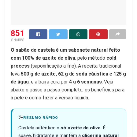
851
SHARES
O sabão de castela é um sabonete natural feito
com 100% de azeite de oliva
, pelo método
cold
process
(saponificação a frio). A receita tradicional
leva
500 g de azeite, 62 g de soda cáustica e 125 g
de água
, e a barra cura por
4 a 6 semanas
. Veja
abaixo o passo a passo completo, os benefícios para
a pele e como fazer a versão líquida.
🎯
RESUMO RÁPIDO
Castela autêntico =
só azeite de oliva
. É
suave, hidratante e mantém a
glicerina natural
.