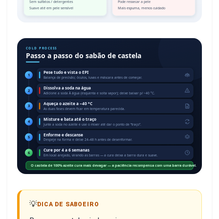
Sem sulfatos / detergentes
Pode ressecar a pele
Suave até em pele sensível
Mais espuma, menos cuidado
COLD PROCESS
Passo a passo do sabão de castela
Pese tudo e vista o EPI
1
Balança de precisão; óculos, luvas e máscara antes de começar.
Dissolva a soda na água
2
Adicione a soda À água (esquenta e solta vapor); deixe baixar p/ ~40 °C.
Aqueça o azeite a ~40 °C
3
As duas fases devem ficar em temperatura parecida.
Misture e bata até o traço
4
Junte a soda no azeite e use o mixer até dar o ponto de “traço”.
Enforme e descanse
5
Despeje na forma e deixe 24–48 h antes de desenformar.
Cure por 4 a 6 semanas
6
Em local arejado, virando as barras — a cura deixa a barra dura e suave.
O castela de 100% azeite cura mais devagar — a paciência recompensa com uma barra durável.
💡
DICA DE SABOEIRO