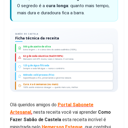
O segredo é a
cura longa
: quanto mais tempo,
mais dura e duradoura fica a barra.
SABÃO DE CASTELA
Ficha técnica da receita
500 g de azeite de oliva
Extra virgem — é o único óleo do castela autêntico (100%).
62 g de soda cáustica (NaOH 98%)
Manuseie com EPI: óculos, luvas e máscara. É corrosiva.
125 g de água filtrada
Sempre a soda NA água — nunca o contrário.
Método: cold process (frio)
Saponificação a frio, preservando a glicerina natural.
Cura: 4 a 6 semanas (ou mais)
100% azeite endurece devagar — quanto mais cura, melhor.
Olá queridos amigos do
Portal Sabonete
Artesanal
,
nesta receita você vai aprender
Como
Fazer Sabão de Castela
esta receita incrível é
ministrada pelo
Hemerson Esteque
que contribui