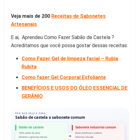
Veja mais de 200
Receitas de Sabonetes
Artesanais
E ai, Aprendeu Como Fazer Sabão de Castela ?
Acreditamos que você possa gostar dessas receitas:
Como Fazer Gel de limpeza facial – Rubia
Rubita
Como fazer Gel Corporal Esfoliante
BENEFÍCIOS E USOS DO ÓLEO ESSENCIAL DE
GERÂNIO
POR QUE VALE A PENA
Sabão de castela x sabonete comum
Sabão de castela
Sabonete industrial comum
100% azeite de oliva
Bases sintéticas e sulfatos
Mantém a glicerina natural
Glicerina retirada