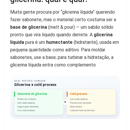
Muita gente procura por “glicerina líquida” querendo
fazer sabonete, mas o material certo costuma ser a
base de glicerina
(melt & pour) — um sabão sólido
pronto que vira líquido quando derrete. A
glicerina
líquida
pura é um
humectante
(hidratante), usada em
pequena quantidade como aditivo. Para moldar
sabonetes, use a base; para turbinar a hidratação, a
glicerina líquida entra como complemento.
QUAL MÉTODO COMEÇAR
Glicerina x cold process
Sabonete de glicerina
Cold process
Pronto em minutos
Leva soda cáustica
Sem soda cáustica
Precisa curar semanas
Seguro para iniciantes
Mais técnico
Cor e forma fáceis
Controle total da fórmula