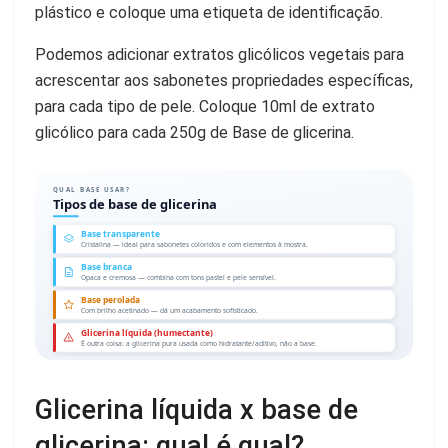
plástico e coloque uma etiqueta de identificação.
Podemos adicionar extratos glicólicos vegetais para
acrescentar aos sabonetes propriedades específicas,
para cada tipo de pele. Coloque 10ml de extrato
glicólico para cada 250g de Base de glicerina.
QUAL BASE USAR?
Tipos de base de glicerina
Base transparente
Cristalina — ideal para sabonetes coloridos e com elementos à mostra.
Base branca
Opaca e cremosa — combina com tons pastel e pele sensível.
Base perolada
Com brilho acetinado — dá um acabamento sofisticado.
Glicerina líquida (humectante)
É outra coisa: a glicerina pura usada como hidratante/aditivo, não a base.
Glicerina líquida x base de
glicerina: qual é qual?