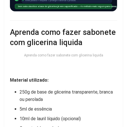
Filme plástico + etiqueta — protege e valoriza o produto.
Sem soda cáustica: a base de glicerina já vem saponificada — é o método mais seguro para começar.
Aprenda como fazer sabonete
com glicerina liquida
Aprenda como fazer sabonete com glicerina liquida
Material utilizado:
250g de base de glicerina transparente, branca
ou perolada
5ml de essência
10ml de lauril líquido (opcional)