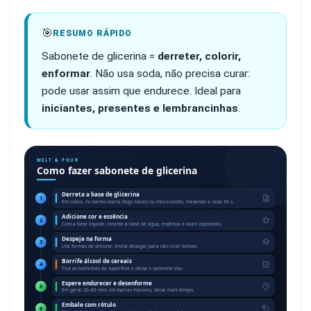
🎯
RESUMO RÁPIDO
Sabonete de glicerina =
derreter, colorir,
enformar
. Não usa soda, não precisa curar:
pode usar assim que endurece. Ideal para
iniciantes, presentes e lembrancinhas
.
MELT & POUR
Como fazer sabonete de glicerina
Derreta a base de glicerina
1
Em cubos, no banho-maria (fogo baixo) ou micro-ondas, mexendo a cada 30 s.
Adicione cor e essência
2
Com a base líquida: corante à base de água, essência e lauril (opcional).
Despeje na forma
3
Use formas de silicone; encha devagar para não criar bolhas.
Borrife álcool de cereais
4
Tira as bolhinhas da superfície e deixa o sabonete liso.
Espere endurecer e desenforme
5
Em geral 30–60 min; em barras maiores, deixe mais tempo.
Embale com rótulo
6