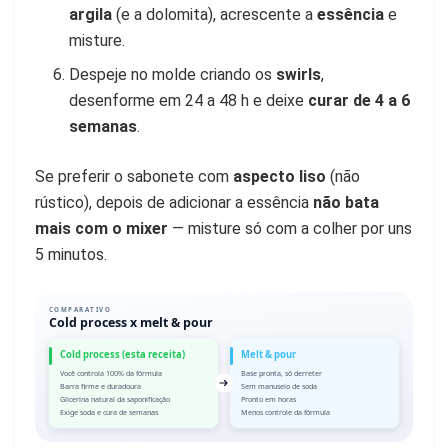
argila
(e a dolomita), acrescente a
essência
e
misture.
Despeje no molde criando os
swirls
,
desenforme em 24 a 48 h e deixe
curar de 4 a 6
semanas
.
Se preferir o sabonete com
aspecto liso
(não
rústico), depois de adicionar a essência
não bata
mais com o mixer
— misture só com a colher por uns
5 minutos.
COMPARATIVO
Cold process x melt & pour
Cold process (esta receita)
Melt & pour
Você controla 100% da fórmula
Base pronta, só derreter
Barra firme e duradoura
Sem manuseio de soda
Glicerina natural da saponificação
Pronto em horas
Exige soda e cura de semanas
Menos controle da fórmula