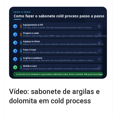
PASSO A PASSO
Como fazer o sabonete cold process passo a passo
Equipamento e EPI
1
Use luvas, óculos e avental. Pese tudo numa balança de precisão antes de começar.
Prepare a soda
2
Dissolva a soda na água (soda SOBRE a água, nunca o contrário) num local ventilado; esquenta muito.
Aqueça os óleos
3
Misture os óleos de coco, canola e girassol e leve as duas fases a temperaturas próximas (~40 °C).
Faça o traço
4
Despeje a soda nos óleos e bata com o mixer até o ponto de traço (textura de creme leve).
Argilas e essência
5
Divida a massa, tinja cada parte com uma argila/dolomita, junte a essência e misture.
Molde e cure
6
Despeje no molde fazendo os swirls, desenforme em 24-48 h e deixe curar de 4 a 6 semanas.
A cura de 4 a 6 semanas é o que deixa o sabonete suave, firme e durável. Não pule essa etapa.
Vídeo: sabonete de argilas e
dolomita em cold process