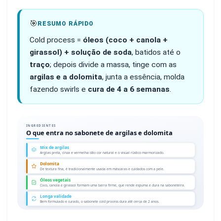
🎯
RESUMO RÁPIDO
Cold process =
óleos (coco + canola +
girassol) + solução de soda
, batidos até o
traço
; depois divide a massa, tinge com as
argilas e a dolomita
, junta a essência, molda
fazendo swirls e
cura de 4 a 6 semanas
.
INGREDIENTES
O que entra no sabonete de argilas e dolomita
Mix de argilas
Argilas preta, cinza e vermelha dão cor natural e o visual rústico marmorizado.
Dolomita
De textura fina, é tradicionalmente usada em máscaras e cuidados com a pele.
Óleos vegetais
Coco, canola e girassol formam uma barra firme, que rende espuma e dura na saboneteira.
Longa validade
Bem formulado e curado, o sabonete cold process dura até cerca de 2 anos.