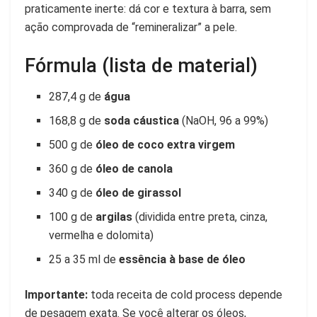
praticamente inerte: dá cor e textura à barra, sem
ação comprovada de “remineralizar” a pele.
Fórmula (lista de material)
287,4 g de
água
168,8 g de
soda cáustica
(NaOH, 96 a 99%)
500 g de
óleo de coco extra virgem
360 g de
óleo de canola
340 g de
óleo de girassol
100 g de
argilas
(dividida entre preta, cinza,
vermelha e dolomita)
25 a 35 ml de
essência à base de óleo
Importante:
toda receita de cold process depende
de pesagem exata. Se você alterar os óleos,