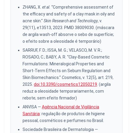
ZHANG, X.
et al.
“Comprehensive assessment of
the efficacy and safety of a clay mask in oily and
acne skin.”
Skin Research and Technology
, v.
29(11), e13513, 2023. PMID 38009030. (máscara
de argila wash-off absorve o sebo de superfície;
o efeito sobre a oleosidade é temporário)
SARRUF, F. D.; ISSA, M. G.; VELASCO, M. V. R.;
ROSADO, C.; BABY, A. R. “Clay-Based Cosmetic
Formulations: Mineralogical Properties and
Short-Term Effects on Sebum Regulation and
Skin Biomechanics.”
Cosmetics
, v. 12(5), art. 219,
2025.
doi:10.3390/cosmetics12050219
. (argila
reduz a oleosidade temporariamente, com
rebote; sem efeito firmador)
ANVISA —
Agência Nacional de Vigilância
Sanitária
: regulação de produtos de higiene
pessoal, cosméticos e perfumes no Brasil.
Sociedade Brasileira de Dermatologia —