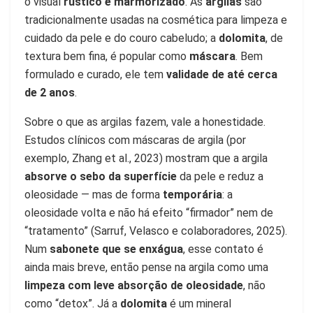
o visual
rústico e marmorizado
. As
argilas
são
tradicionalmente usadas na cosmética para limpeza e
cuidado da pele e do couro cabeludo; a
dolomita
, de
textura bem fina, é popular como
máscara
. Bem
formulado e curado, ele tem
validade de até cerca
de 2 anos
.
Sobre o que as argilas fazem, vale a honestidade.
Estudos clínicos com máscaras de argila (por
exemplo, Zhang et al., 2023) mostram que a argila
absorve o sebo da superfície
da pele e reduz a
oleosidade — mas de forma
temporária
: a
oleosidade volta e não há efeito “firmador” nem de
“tratamento” (Sarruf, Velasco e colaboradores, 2025).
Num
sabonete que se enxágua
, esse contato é
ainda mais breve, então pense na argila como uma
limpeza com leve absorção de oleosidade
, não
como “detox”. Já a
dolomita
é um mineral