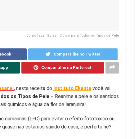
Como fazer Splash Cítrico para Todos os Tipos de Pele
cebook
Compartilhe no Twitter
sapp
Compartilhe no Pinterest
esanal
,
nesta receita do
Instituto Ekanta
você vai
odos os Tipos de Pele –
Reanime a pele e os sentidos
s químicos e água da flor de laranjeira!
no cumarinas (LFC) para evitar o efeito fototóxico ou
e quase não estamos saindo de casa, é perfeito né? ⠀