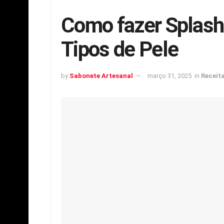
Como fazer Splash 
Tipos de Pele
by
Sabonete Artesanal
março 31, 2025
in
Receit