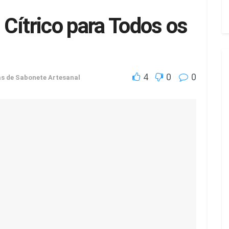
Cítrico para Todos os
4
0
0
as de Sabonete Artesanal