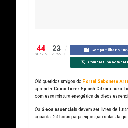
44
23
Compartilhe no Fa
SHARES
VIEWS
Compartilhe no What
Olá queridos amigos do
Portal Sabonete Art
aprender
Como fazer Splash Cítrico para T
com essa mistura energética de óleos essenciai
Os
óleos essenciai
s devem ser livres de fura
aguardar 24 horas paga exposição solar.
Já qu