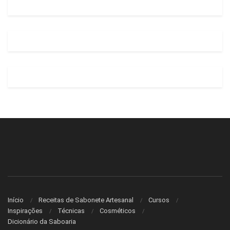
Início
Receitas de Sabonete Artesanal
Cursos
Inspirações
Técnicas
Cosméticos
Dicionário da Saboaria