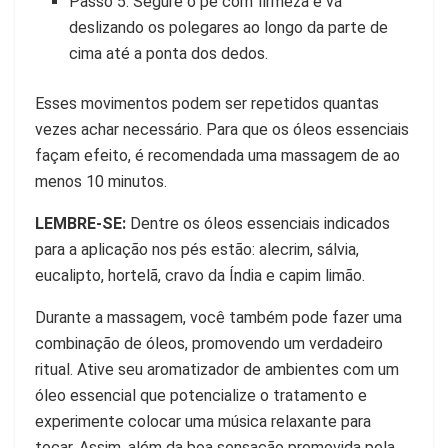
Passo 5: Segure o pé com firmeza e vá
deslizando os polegares ao longo da parte de
cima até a ponta dos dedos.
Esses movimentos podem ser repetidos quantas
vezes achar necessário. Para que os óleos essenciais
façam efeito, é recomendada uma massagem de ao
menos 10 minutos.
LEMBRE-SE:
Dentre os óleos essenciais indicados
para a aplicação nos pés estão: alecrim, sálvia,
eucalipto, hortelã, cravo da Índia e capim limão.
Durante a massagem, você também pode fazer uma
combinação de óleos, promovendo um verdadeiro
ritual. Ative seu aromatizador de ambientes com um
óleo essencial que potencialize o tratamento e
experimente colocar uma música relaxante para
tocar. Assim, além da boa sensação promovida pela