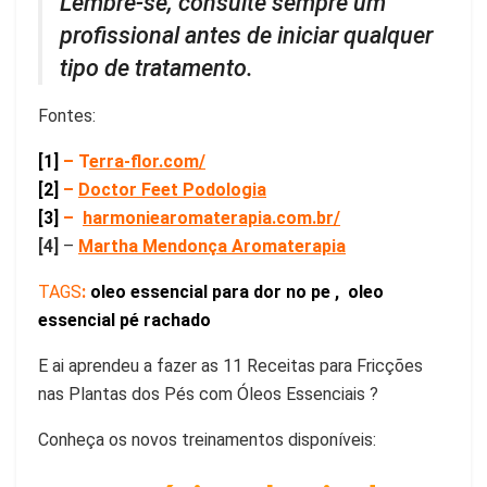
Lembre-se, consulte sempre um
profissional antes de iniciar qualquer
tipo de tratamento.
Fontes:
[1]
– T
erra-flor.com/
[2]
–
Doctor Feet Podologia
[3]
–
harmoniearomaterapia.com.br/
[4]
–
Martha Mendonça Aromaterapia
TAGS
:
oleo essencial para dor no pe ,
oleo
essencial pé rachado
E ai aprendeu a fazer as 11 Receitas para Fricções
nas Plantas dos Pés com Óleos Essenciais ?
Conheça os novos treinamentos disponíveis: