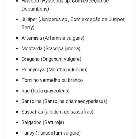
Hissopo (Hyssopus sp. Com exceção de
Decumbens)
Juniper (Juniperus sp., Com exceção de Juniper
Berry)
Artemisia (Artemisia vulgaris)
Mostarda (Brassica juncea)
Orégano (Origanum vulgare)
Pennyroyal (Mentha pulegium)
Tomilho vermelho ou branco
Rue (Ruta graveolens)
Santolina (Santolina chamaecyparissus)
Sassafrás (albidum de sassafrás)
Salgados (Satureja)
Tansy (Tanacetum vulgare)