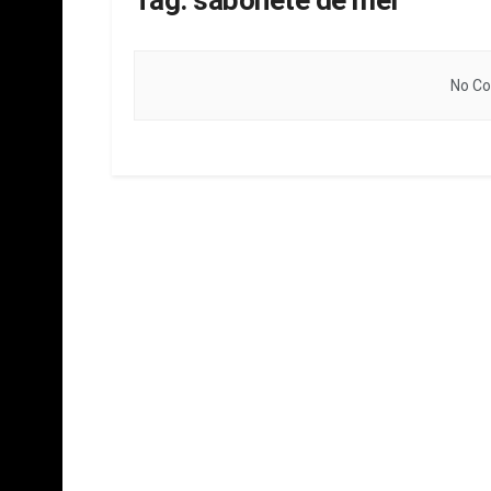
Tag:
sabonete de mel
No Co