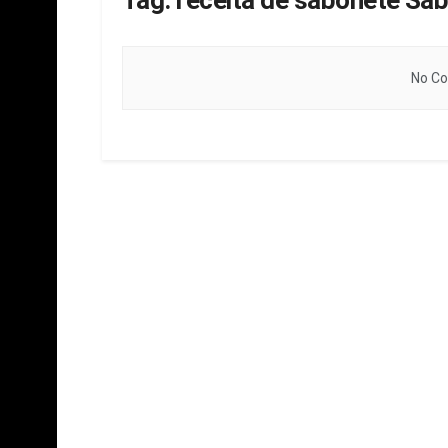
Tag:
receita de sabonete Sa
No Co