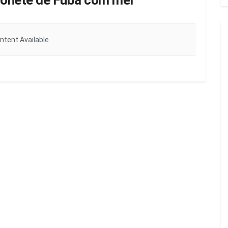
bonete de Fubá com mel
ntent Available