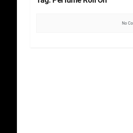
Tag:
Perfume Roll On
No Co