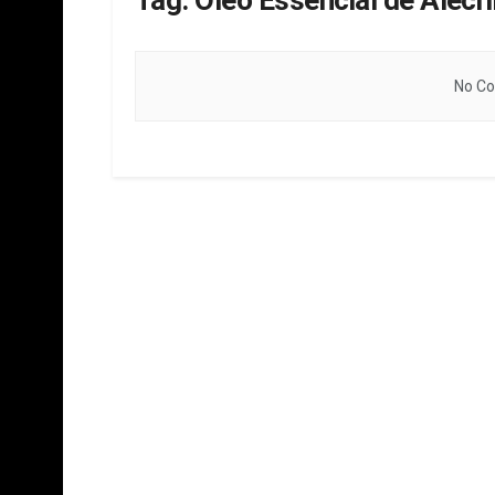
Tag:
Óleo Essencial de Alecr
No Co