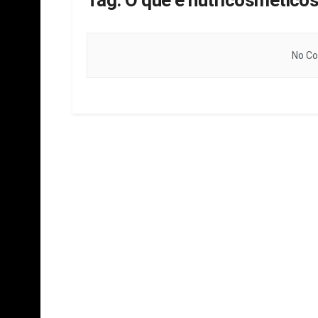
Tag:
O que é nutricosmético
No Co