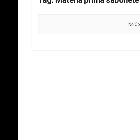
Tag:
Materia prima sabonete
No Co