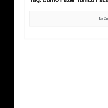
Tag:
Como Fazer Tônico Facia
No Co