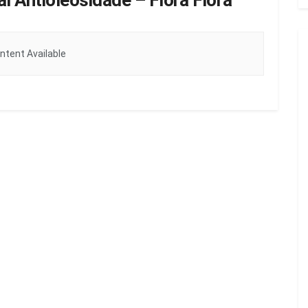
l Antioleosidade – Flora Fiora
ntent Available