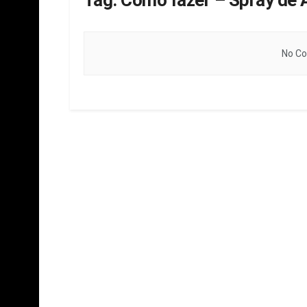
Tag:
Como fazer – Spray de 
No Co