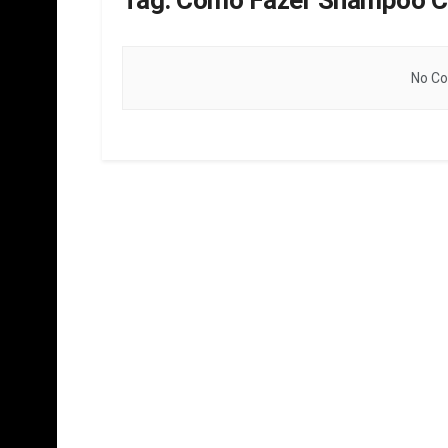
Tag:
Como Fazer Shampoo Ca
No Co