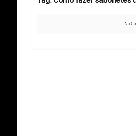
Tag:
Como fazer sabonetes 
No Co