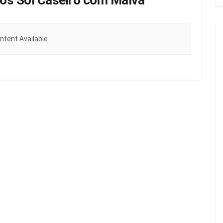
ós Sol Caseiro com Malva
ntent Available