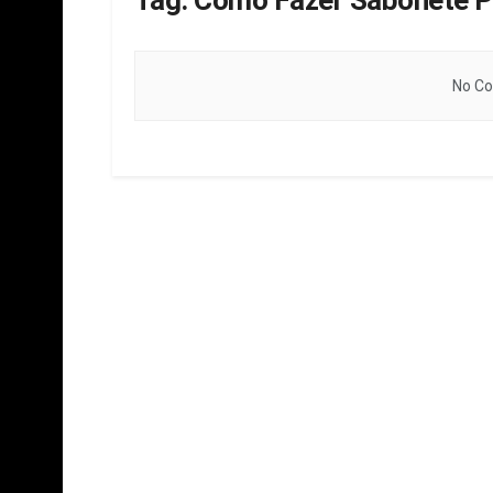
Tag:
Como Fazer Sabonete P
No Co