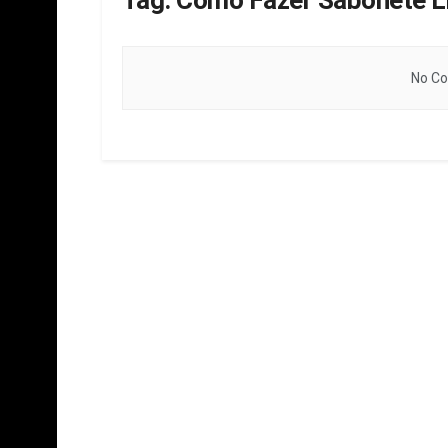
Tag:
Como Fazer Sabonete Lí
No Co