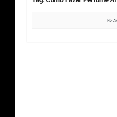
Tag:
Como Fazer Perfume Ar
No Co