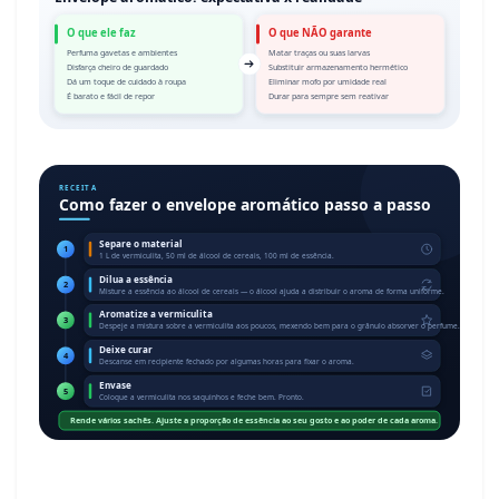
O que NÃO garante
O que ele faz
Perfuma gavetas e ambientes
Matar traças ou suas larvas
Disfarça cheiro de guardado
Substituir armazenamento hermético
Dá um toque de cuidado à roupa
Eliminar mofo por umidade real
É barato e fácil de repor
Durar para sempre sem reativar
RECEITA
Como fazer o envelope aromático passo a passo
Separe o material
1
1 L de vermiculita, 50 ml de álcool de cereais, 100 ml de essência.
Dilua a essência
2
Misture a essência ao álcool de cereais — o álcool ajuda a distribuir o aroma de forma uniforme.
Aromatize a vermiculita
3
Despeje a mistura sobre a vermiculita aos poucos, mexendo bem para o grânulo absorver o perfume.
Deixe curar
4
Descanse em recipiente fechado por algumas horas para fixar o aroma.
Envase
5
Coloque a vermiculita nos saquinhos e feche bem. Pronto.
Rende vários sachês. Ajuste a proporção de essência ao seu gosto e ao poder de cada aroma.