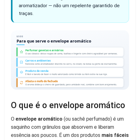
aromatizador — não um repelente garantido de
traças.
USOS
Para que serve o envelope aromático
Perfumar gavetas e armários
O uso clássico: deixa roupas de cama, toalhas e lingerie com cheiro agradável por semanas.
Carros e ambientes
Funciona como aromatizador discreto no carro, no closet, na bolsa ou perto da escrivaninha.
Produto de venda
É fácil e barato de fazer e muito valorizado como brinde ou item extra na sua loja.
Afasta o mofo do fechado
O aroma disfarça o cheiro de guardado; para umidade real, combine com bom arejamento.
O que é o envelope aromático
O
envelope aromático
(ou sachê perfumado) é um
saquinho com grânulos que absorvem e liberam
essência aos poucos. É um dos produtos
mais fáceis