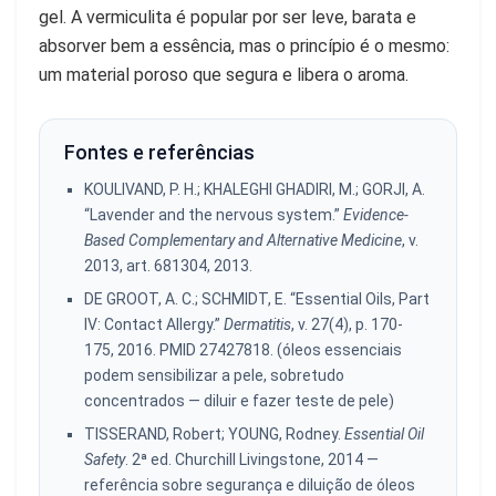
gel. A vermiculita é popular por ser leve, barata e
absorver bem a essência, mas o princípio é o mesmo:
um material poroso que segura e libera o aroma.
Fontes e referências
KOULIVAND, P. H.; KHALEGHI GHADIRI, M.; GORJI, A.
“Lavender and the nervous system.”
Evidence-
Based Complementary and Alternative Medicine
, v.
2013, art. 681304, 2013.
DE GROOT, A. C.; SCHMIDT, E. “Essential Oils, Part
IV: Contact Allergy.”
Dermatitis
, v. 27(4), p. 170-
175, 2016. PMID 27427818. (óleos essenciais
podem sensibilizar a pele, sobretudo
concentrados — diluir e fazer teste de pele)
TISSERAND, Robert; YOUNG, Rodney.
Essential Oil
Safety
. 2ª ed. Churchill Livingstone, 2014 —
referência sobre segurança e diluição de óleos