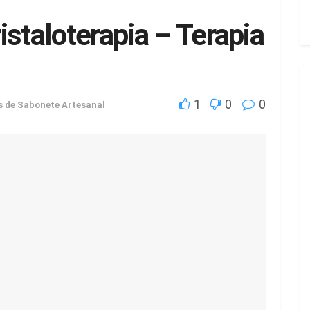
istaloterapia – Terapia
1
0
0
s de Sabonete Artesanal