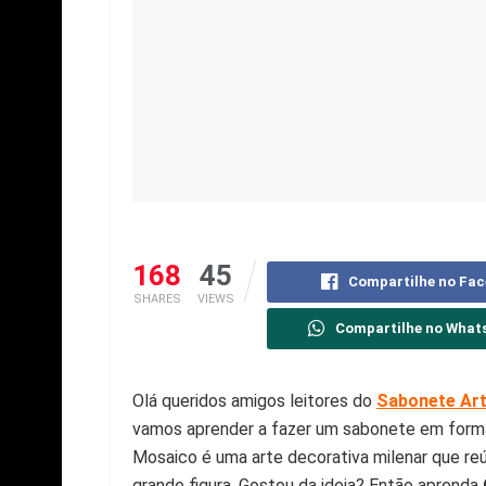
168
45
Compartilhe no Fa
SHARES
VIEWS
Compartilhe no What
Olá queridos amigos leitores do
Sabonete Art
vamos aprender a fazer um sabonete em form
Mosaico é uma arte decorativa milenar que re
grande figura. Gostou da ideia? Então aprenda