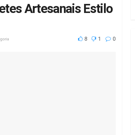
tes Artesanais Estilo
8
1
0
goria