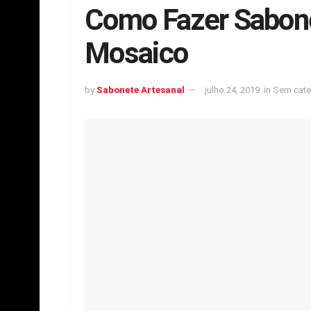
Como Fazer Sabone
Mosaico
by
Sabonete Artesanal
julho 24, 2019
in
Sem cate