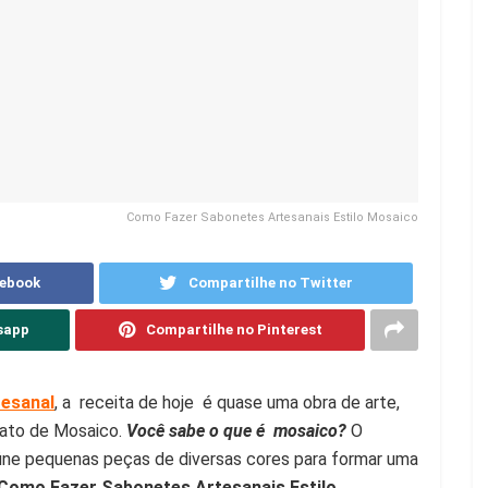
Como Fazer Sabonetes Artesanais Estilo Mosaico
cebook
Compartilhe no Twitter
sapp
Compartilhe no Pinterest
esanal
, a receita de hoje é quase uma obra de arte,
ato de Mosaico.
Você sabe o que é mosaico?
O
úne pequenas peças de diversas cores para formar uma
Como Fazer Sabonetes Artesanais Estilo