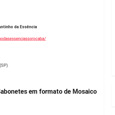
antinho da Essência
hodasessenciassorocaba/
(SP).
 Sabonetes em formato de Mosaico