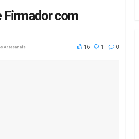
 Firmador com
16
1
0
s Artesanais