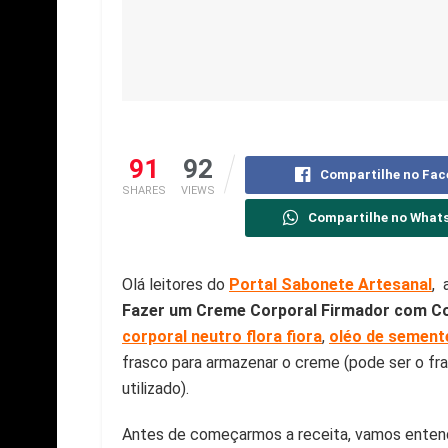
91
92
Compartilhe no Fa
SHARES
VIEWS
Compartilhe no What
Olá leitores do
Portal Sabonete Artesanal
, 
Fazer um Creme Corporal Firmador com C
corporal neutro flora fiora
,
oléo de sement
frasco para armazenar o creme (pode ser o fra
utilizado).
Antes de começarmos a receita, vamos entende