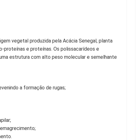
igem vegetal produzida pela Acácia Senegal, planta
co-proteínas e proteínas. Os polissacarídeos e
uma estrutura com alto peso molecular e semelhante
evenindo a formação de rugas;
ilar;
e emagrecimento;
mento.