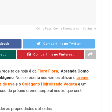
Como Fazer Creme Firmador com Colágeno
cebook
Compartilhe no Twitter
sapp
Compartilhe no Pinterest
a receita de hoje é da
Flora Fiora
,
Aprenda Como
olágeno
. Nessa receita nós vamos utilizar o
creme
e de uva
e o
Colágeno Hidrolisado Vegeta
e um
sco do próprio creme corporal neutro que será
r as propriedades utilizadas: