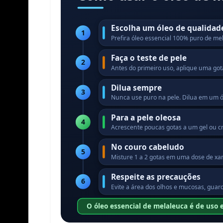
Escolha um óleo de qualidad
1
Prefira óleo essencial 100% puro de mel
Faça o teste de pele
2
Antes do primeiro uso, aplique uma gota
Dilua sempre
3
Nunca use puro na pele. Dilua em um óle
Para a pele oleosa
4
Acrescente poucas gotas a um gel ou cr
No couro cabeludo
5
Misture 1 a 2 gotas em uma dose de xa
Respeite as precauções
6
Evite a área dos olhos e mucosas, guar
O óleo essencial de melaleuca é de uso 