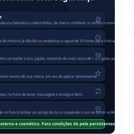
e
aleuca (Melaleuca alternifolia), de marca confiável, e confira o nome botânico n
 da mistura já diluída no antebraço e aguarde 24 horas para checar se não há i
o carreador (coco, jojoba, semente de uva): cerca de 1 a 2 gotas para cada col
eme neutro de sua rotina, em vez de aplicar diretamente.
mpu na hora de lavar, massageie e enxágue bem.
de no frasco âmbar ao abrigo da luz e suspenda o uso se sentir ardência ou ve
externo e cosmético. Para condições de pele persistentes, procur