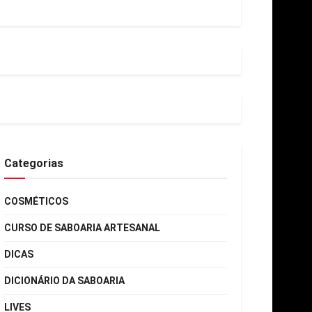
o rótulo.
rritação.
her de sopa de óleo.
Categorias
COSMÉTICOS
CURSO DE SABOARIA ARTESANAL
DICAS
rmelhidão.
DICIONÁRIO DA SABOARIA
e um dermatologista — ele não substitui tratamento médico.
LIVES