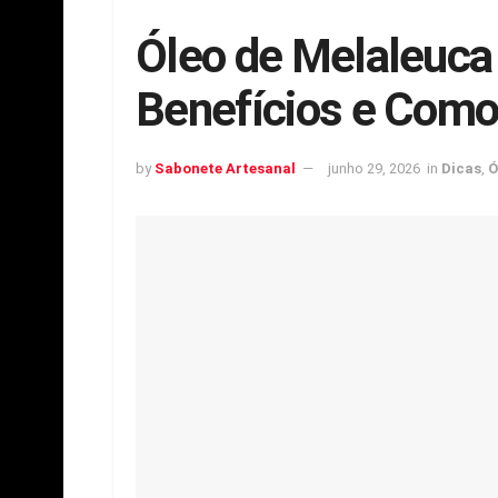
Óleo de Melaleuca 
Benefícios e Como
by
Sabonete Artesanal
junho 29, 2026
in
Dicas
,
Ó