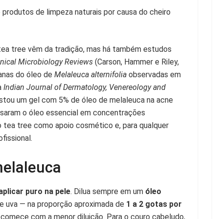
 produtos de limpeza naturais por causa do cheiro
o tea tree vêm da tradição, mas há também estudos
inical Microbiology Reviews
(Carson, Hammer e Riley,
anas do óleo de
Melaleuca alternifolia
observadas em
a
Indian Journal of Dermatology, Venereology and
estou um gel com 5% de óleo de melaleuca na acne
usaram o óleo essencial em concentrações
o tea tree como apoio cosmético e, para qualquer
fissional.
melaleuca
aplicar puro na pele
. Dilua sempre em um
óleo
e uva — na proporção aproximada de
1 a 2 gotas por
, comece com a menor diluição. Para o couro cabeludo,