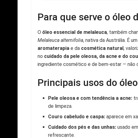
Para que serve o óleo 
O
óleo essencial de melaleuca
, também ch
Melaleuca alternifolia
, nativa da Austrália. É 
aromaterapia
e da
cosmética natural
, valo
no
cuidado da pele oleosa, da acne e do co
ingrediente cosmético e de bem-estar — não
Principais usos do óle
Pele oleosa e com tendência a acne:
tr
de limpeza.
Couro cabeludo e caspa:
aparece em xam
Cuidado dos pés e das unhas:
usado em 
refrescante.