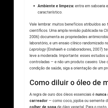
Ambiente e limpeza:
entra em saboaria e
característico.
Vale lembrar: muitos benefícios atribuídos a
científicos. Uma ampla revisão publicada na
Cl
2006) documenta as propriedades antimicrobi
laboratório, e um ensaio clínico randomizado n
Leprology
(Enshaieh e colaboradores, 2007) t
leve a moderada. Importante: esses estudos 
controladas — e não um produto caseiro. Use 
condição de saúde, siga a orientação de um pro
Como diluir o óleo de 
A regra de ouro dos óleos essenciais é
nunca 
carreador
— como coco, jojoba ou semente d
colher de sopa
de óleo vegetal. Para o rosto