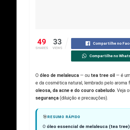
49
33
Compartilhe no Fa
SHARES
VIEWS
Compartilhe no What
O
óleo de melaleuca
— ou
tea tree oil
— é um 
e da cosmética natural, lembrado pelo aroma f
oleosa, da acne e do couro cabeludo
. Veja 
segurança
(diluição e precauções).
🎯
RESUMO RÁPIDO
O
óleo essencial de melaleuca (tea tree)