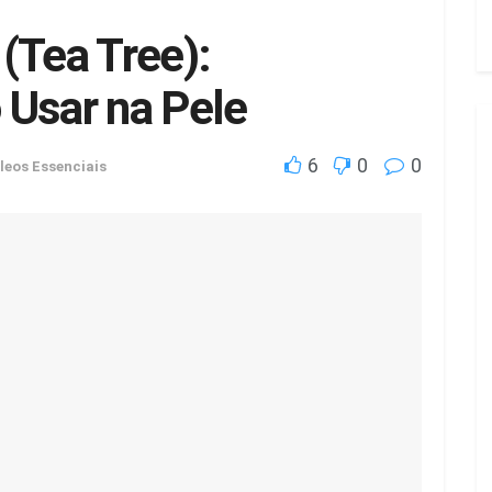
(Tea Tree):
 Usar na Pele
6
0
0
leos Essenciais