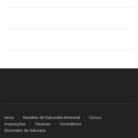
Início
Receitas de Sabonete Artesanal
Cursos
Inspirações
Técnicas
Cosméticos
Dicionário da Saboaria