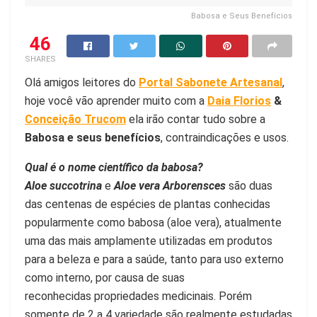
Babosa e Seus Benefícios
46
SHARES
Olá amigos leitores do
Portal Sabonete Artesanal
,
hoje você vão aprender muito com a
Daia Florios
&
Conceição Trucom
ela irão contar tudo sobre a
Babosa e seus benefícios
, contraindicações e usos.
Qual é o nome científico da babosa?
Aloe succotrina
e
Aloe vera
Arborensces
são duas
das centenas de espécies de plantas conhecidas
popularmente como babosa (aloe vera), atualmente
uma das mais amplamente utilizadas em produtos
para a beleza e para a saúde, tanto para uso externo
como interno, por causa de suas
reconhecidas propriedades medicinais. Porém
somente de 2 a 4 variedade são realmente estudadas