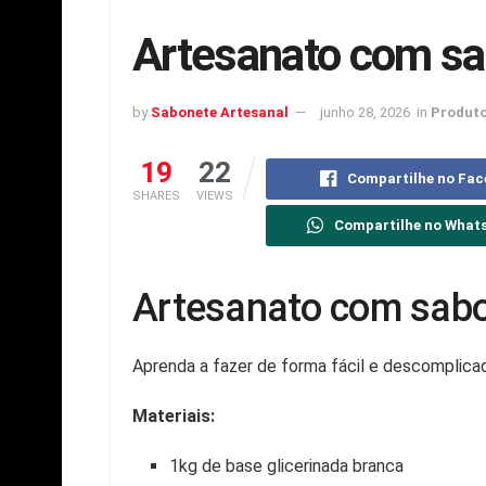
Artesanato com sa
by
Sabonete Artesanal
junho 28, 2026
in
Produto
19
22
Compartilhe no Fa
SHARES
VIEWS
Compartilhe no What
Artesanato com sabo
Aprenda a fazer de forma fácil e descomplica
Materiais:
1kg de base glicerinada branca