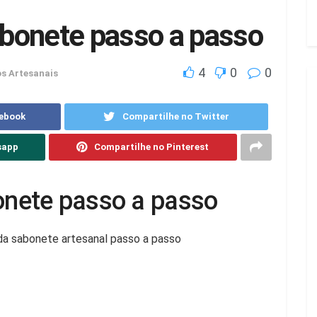
bonete passo a passo
4
0
0
s Artesanais
cebook
Compartilhe no Twitter
sapp
Compartilhe no Pinterest
nete passo a passo
da sabonete artesanal passo a passo