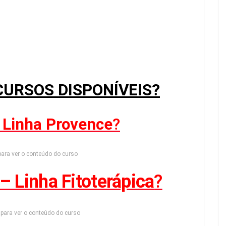
CURSOS DISPONÍVEIS?
 Linha Provence
?
ara ver o conteúdo do curso
– Linha Fitoterápica
?
para ver o conteúdo do curso