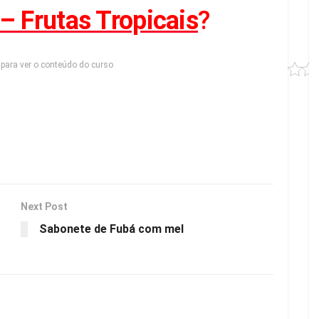
– Frutas Tropicais
?
para ver o conteúdo do curso
Next Post
Sabonete de Fubá com mel